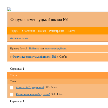
Форум кременчуцької школи №1
Форум
Участники
Поиск
Регистрация
Войти
Активные темы
Привет, Гость!
Войдите
или
зарегистрируйтесь
.
»
Форум кременчуцької школи №1
»
Сім`я
Страница:
1
Сім`я
Тема
А вас в сім`ї розуміють?
Shkolnica
Якими вважаєте себе дітьми?
Shkolnica
Страница:
1