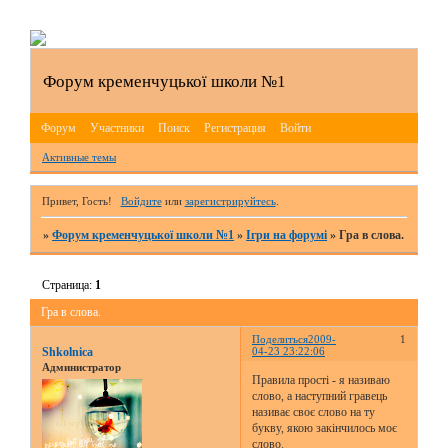
Форум кременчуцької школи №1
Форум
Участники
Поиск
Регистрация
Войти
Активные темы
Привет, Гость!
Войдите
или
зарегистрируйтесь
.
»
Форум кременчуцької школи №1
»
Ігри на форумі
»
Гра в слова.
Страница:
1
Гра в слова.
Поделиться
2009-
1
Shkolnica
04-23 23:22:06
Администратор
Правила прості - я називаю
слово, а наступний гравець
називає своє слово на ту
букву, якою закінчилось моє
слово.